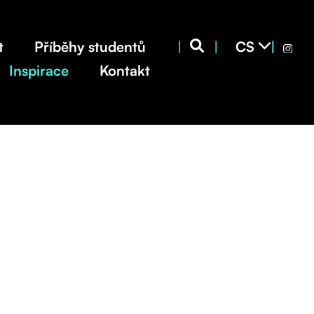
EN
CS
t
Příběhy studentů
|
|
|
SK
Inspirace
Kontakt