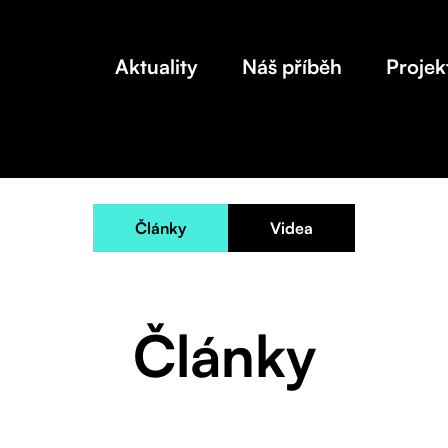
Aktuality
Náš příběh
Projek
Články
Videa
Články